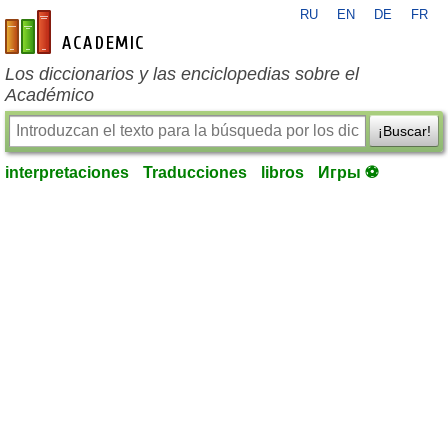
RU
EN
DE
FR
es-academic.com
Los diccionarios y las enciclopedias sobre el
Académico
¡Buscar!
interpretaciones
Traducciones
libros
Игры ⚽