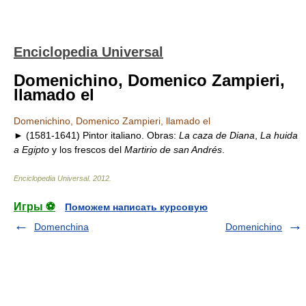
Enciclopedia Universal
Domenichino, Domenico Zampieri,
llamado el
Domenichino, Domenico Zampieri, llamado el
► (1581-1641) Pintor italiano. Obras:
La caza de Diana
,
La huida
a Egipto
y los frescos del
Martirio de san Andrés
.
Enciclopedia Universal
.
2012
.
Игры ⚽
Поможем написать курсовую
Domenchina
Domenichino